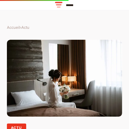
Accueil
›
Actu
ACTU