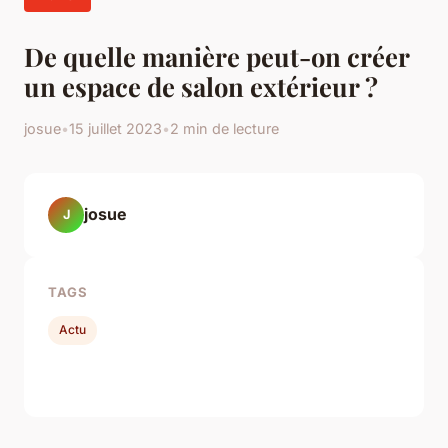
De quelle manière peut-on créer
un espace de salon extérieur ?
josue
•
15 juillet 2023
•
2 min de lecture
josue
J
TAGS
Actu