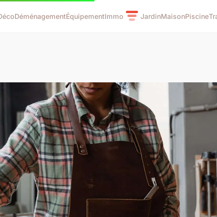
Déco
Déménagement
Équipement
Immo
Jardin
Maison
Piscine
Tr