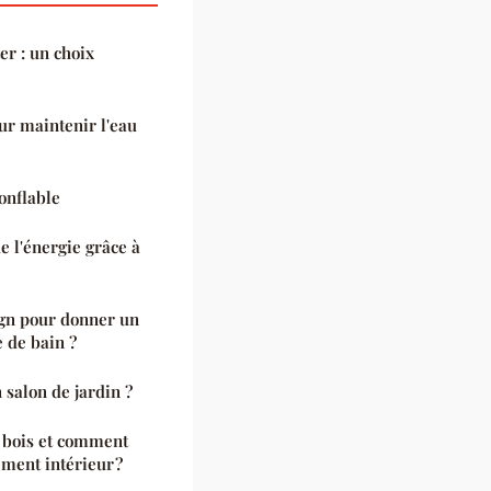
er : un choix
ur maintenir l'eau
onflable
e l'énergie grâce à
ign pour donner un
e de bain ?
salon de jardin ?
n bois et comment
ement intérieur ?