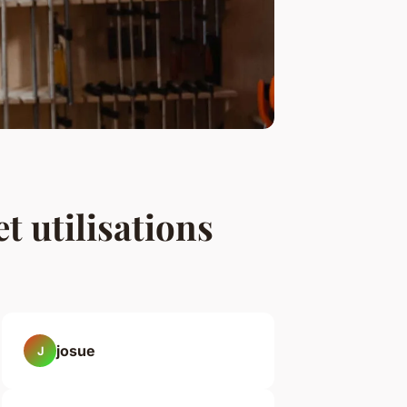
et utilisations
josue
J