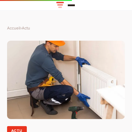
Accueil
›
Actu
ACTU