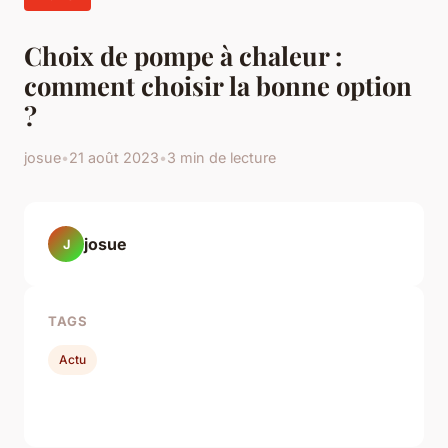
Choix de pompe à chaleur :
comment choisir la bonne option
?
josue
•
21 août 2023
•
3 min de lecture
josue
J
TAGS
Actu