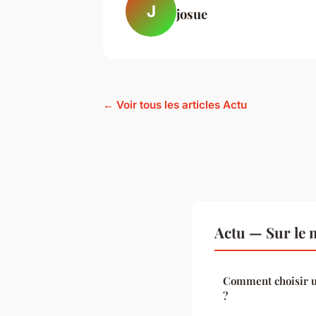
J
josue
← Voir tous les articles Actu
Actu — Sur le 
Comment choisir u
?