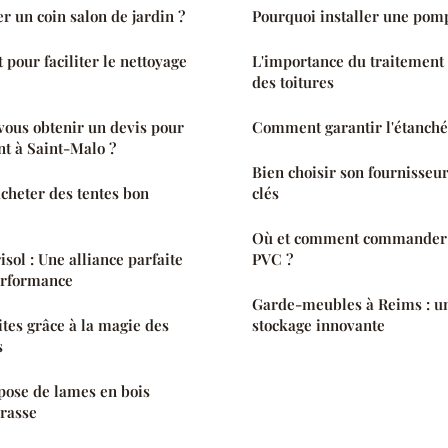
un coin salon de jardin ?
Pourquoi installer une pomp
pour faciliter le nettoyage
L'importance du traitement e
des toitures
us obtenir un devis pour
Comment garantir l'étanchéi
 à Saint-Malo ?
Bien choisir son fournisseur 
acheter des tentes bon
clés
Où et comment commander d
sol : Une alliance parfaite
PVC ?
erformance
Garde-meubles à Reims : un
ites grâce à la magie des
stockage innovante
s
pose de lames en bois
rrasse