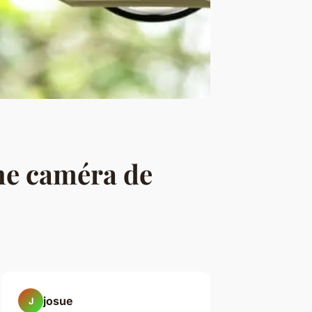
une caméra de
josue
J