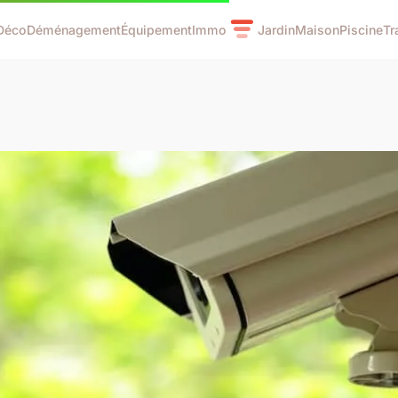
Déco
Déménagement
Équipement
Immo
Jardin
Maison
Piscine
Tr