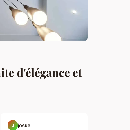
ite d'élégance et
josue
J