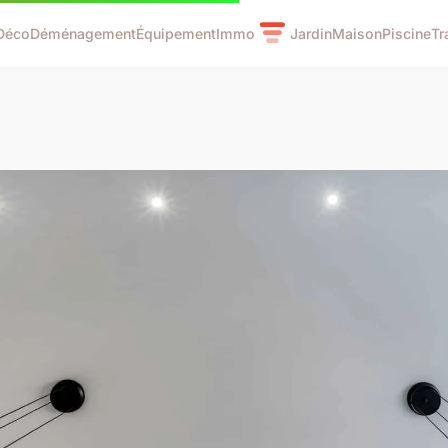
Déco
Déménagement
Équipement
Immo
Jardin
Maison
Piscine
Tr