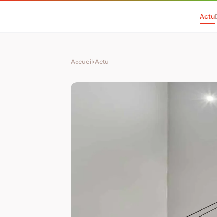
Actu
Accueil
›
Actu