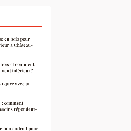
se en bois pour
rieur à Château-
n bois et comment
ement intérieur ?
manquer avec un
s : comment
besoins répondent-
le bon endroit pour