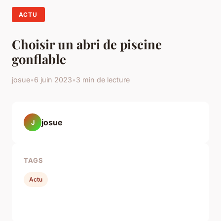
ACTU
Choisir un abri de piscine
gonflable
josue
•
6 juin 2023
•
3 min de lecture
josue
J
TAGS
Actu