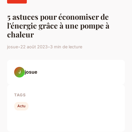
5 astuces pour économiser de
l'énergie grâce à une pompe à
chaleur
josue
•
22 août 2023
•
3 min de lecture
josue
J
TAGS
Actu