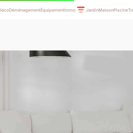
Déco
Déménagement
Équipement
Immo
Jardin
Maison
Piscine
Tr