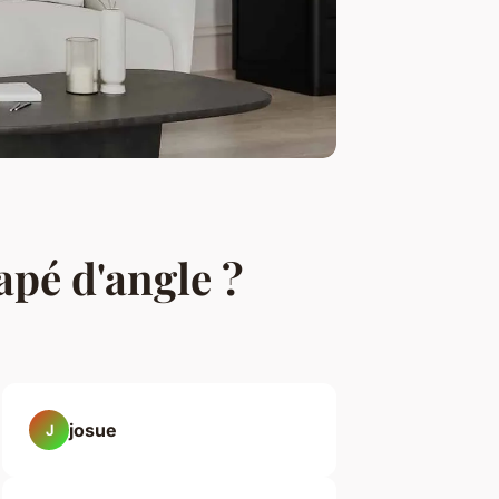
pé d'angle ?
josue
J