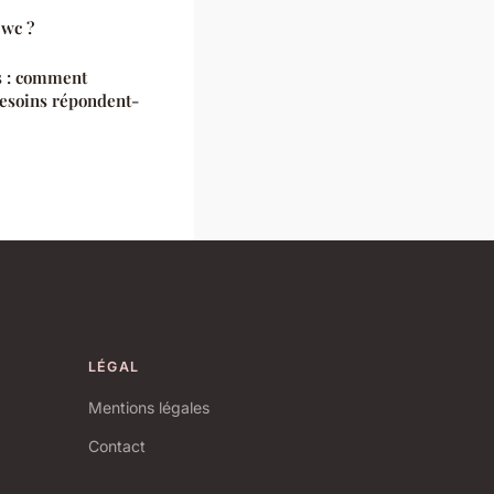
 wc ?
s : comment
besoins répondent-
LÉGAL
Mentions légales
Contact