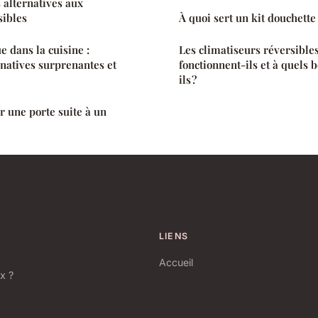
s alternatives aux
sibles
À quoi sert un kit douchette
e dans la cuisine :
Les climatiseurs réversible
rnatives surprenantes et
fonctionnent-ils et à quels 
ils ?
 une porte suite à un
LIENS
Accueil
x ?