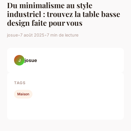
Du minimalisme au style
industriel : trouvez la table basse
design faite pour vous
josue
•
7 août 2025
•
7 min de lecture
josue
J
TAGS
Maison