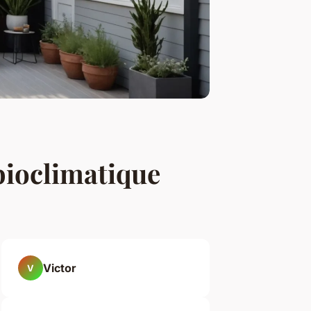
 bioclimatique
Victor
V