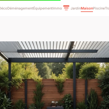
Déco
Déménagement
Équipement
Immo
Jardin
Maison
Piscine
Tr