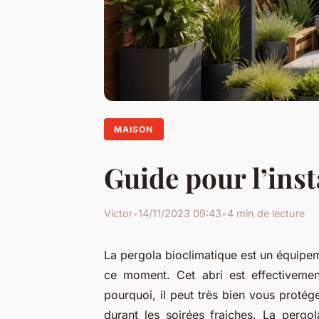
MAISON
Guide pour l’inst
Victor
•
14/11/2023 09:43
•
4 min de lecture
La pergola bioclimatique est un équipem
ce moment. Cet abri est effectivement u
pourquoi, il peut très bien vous protég
durant les soirées fraiches. La pergo