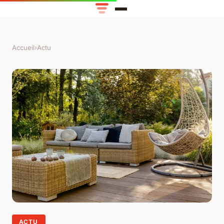
Accueil
›
Actu
ACTU