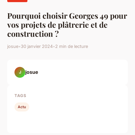
Pourquoi choisir Georges 49 pour
vos projets de plâtrerie et de
construction ?
josue
•
30 janvier 2024
•
2 min de lecture
josue
J
TAGS
Actu