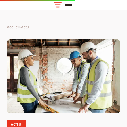
Accueil
›
Actu
ACTU