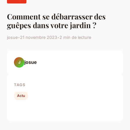
Comment se débarrasser des
guêpes dans votre jardin ?
josue
•
21 novembre 2023
•
2 min de lecture
josue
J
TAGS
Actu