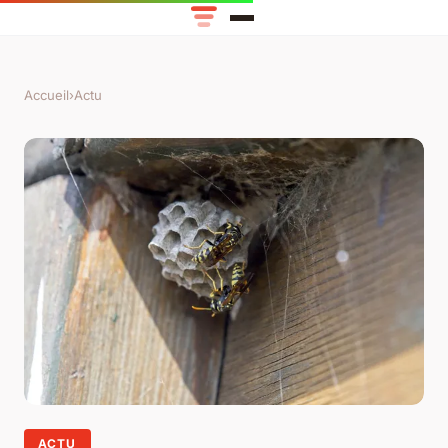
Accueil
›
Actu
ACTU