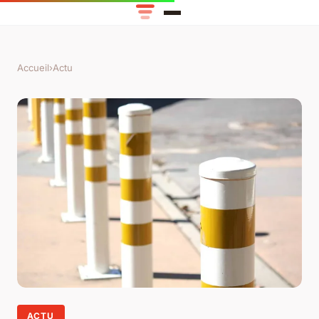
Accueil
›
Actu
ACTU