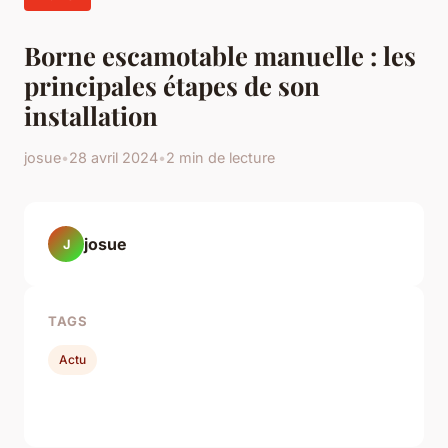
Borne escamotable manuelle : les
principales étapes de son
installation
josue
•
28 avril 2024
•
2 min de lecture
josue
J
TAGS
Actu