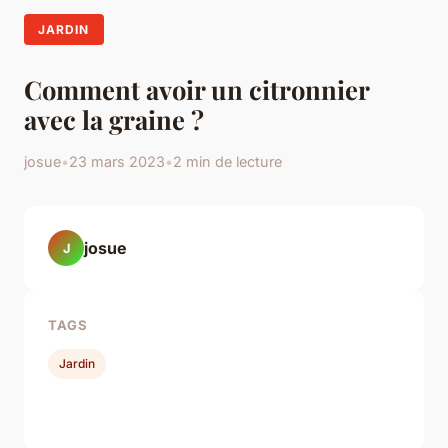
JARDIN
Comment avoir un citronnier
avec la graine ?
josue
•
23 mars 2023
•
2 min de lecture
josue
J
TAGS
Jardin